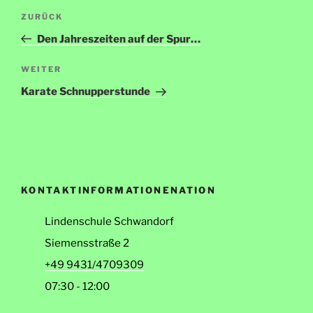
Beitragsnavigation
Vorheriger
ZURÜCK
Beitrag
Den Jahreszeiten auf der Spur…
Nächster
WEITER
Beitrag
Karate Schnupperstunde
KONTAKTINFORMATIONENATION
Lindenschule Schwandorf
Siemensstraße 2
+49 9431/4709309
07:30 - 12:00