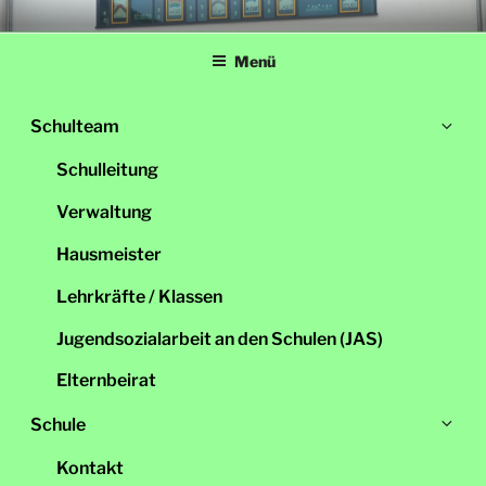
Zum
LINDENSCHULE
Grundschule Schwandorf
Inhalt
Menü
springen
Un
Schulteam
öff
Schulleitung
Verwaltung
Hausmeister
Lehrkräfte / Klassen
Jugendsozialarbeit an den Schulen (JAS)
Elternbeirat
Un
Schule
öff
Kontakt