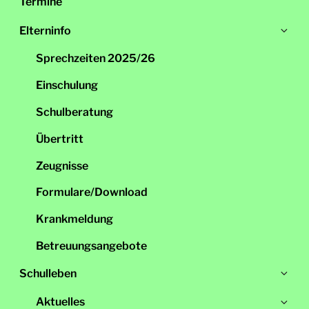
Termine
Un
Elterninfo
öff
Sprechzeiten 2025/26
Einschulung
Schulberatung
Übertritt
Zeugnisse
Formulare/Download
Krankmeldung
Betreuungsangebote
Un
Schulleben
öff
Un
Aktuelles