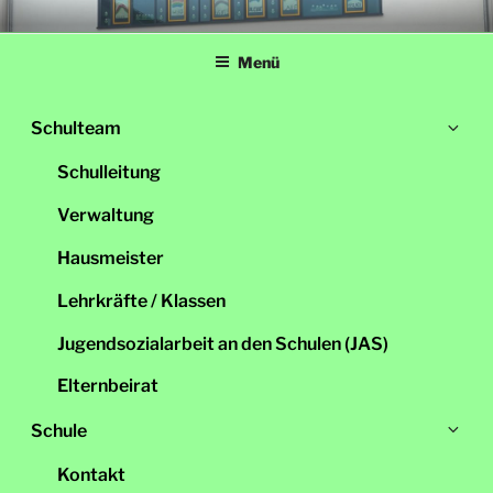
Zum
LINDENSCHULE
Grundschule Schwandorf
Inhalt
Menü
springen
Un
Schulteam
öff
Schulleitung
Verwaltung
Hausmeister
Lehrkräfte / Klassen
Jugendsozialarbeit an den Schulen (JAS)
Elternbeirat
Un
Schule
öff
Kontakt