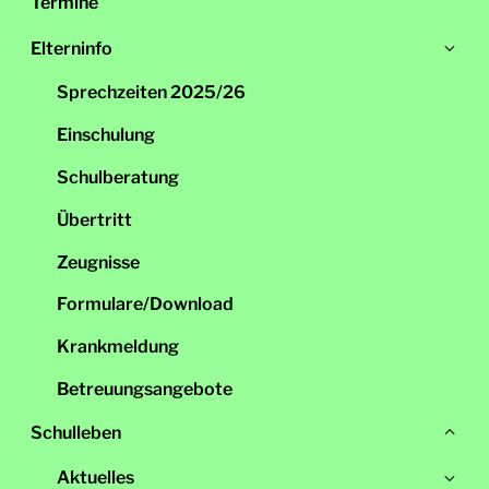
Termine
Un
Elterninfo
öff
Sprechzeiten 2025/26
Einschulung
Schulberatung
Übertritt
Zeugnisse
Formulare/Download
Krankmeldung
Betreuungsangebote
Un
Schulleben
sch
Un
Aktuelles