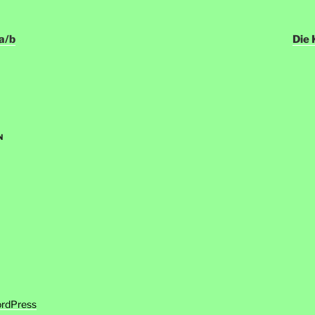
igation
a/b
Die 
N
ordPress