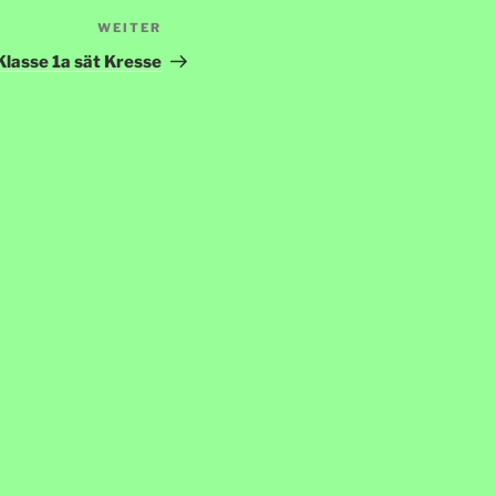
WEITER
Nächster
Beitrag
Klasse 1a sät Kresse