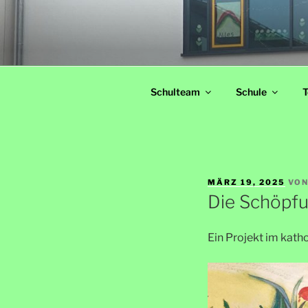
Zum
Inhalt
LINDENSC
springen
Grundschule Schwandorf
Schulteam
Schule
T
VERÖFFENTLICHT
MÄRZ 19, 2025
VO
AM
Die Schöpfu
Ein Projekt im katho