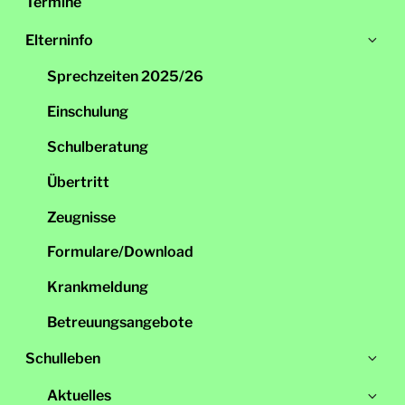
Termine
Un
Elterninfo
öff
Sprechzeiten 2025/26
Einschulung
Schulberatung
Übertritt
Zeugnisse
Formulare/Download
Krankmeldung
Betreuungsangebote
Un
Schulleben
öff
Un
Aktuelles