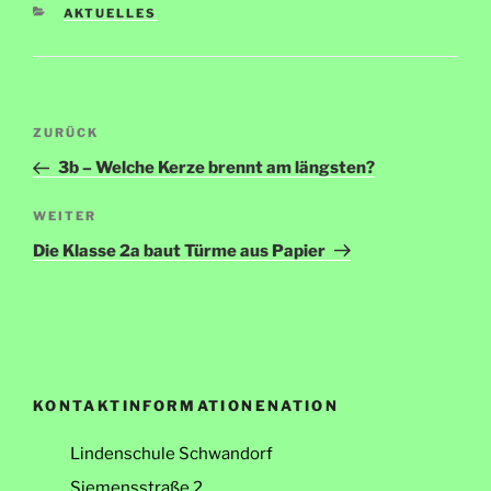
KATEGORIEN
AKTUELLES
Beitragsnavigation
Vorheriger
ZURÜCK
Beitrag
3b – Welche Kerze brennt am längsten?
Nächster
WEITER
Beitrag
Die Klasse 2a baut Türme aus Papier
KONTAKTINFORMATIONENATION
Lindenschule Schwandorf
Siemensstraße 2