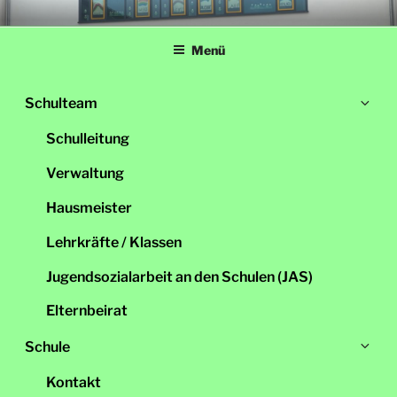
Zum
LINDENSCHULE
Grundschule Schwandorf
Inhalt
Menü
springen
Un
Schulteam
öff
Schulleitung
Verwaltung
Hausmeister
Lehrkräfte / Klassen
Jugendsozialarbeit an den Schulen (JAS)
Elternbeirat
Un
Schule
öff
Kontakt